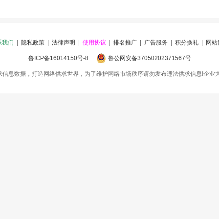
系我们
|
隐私政策
|
法律声明
|
使用协议
|
排名推广
|
广告服务
|
积分换礼
|
网站
鲁ICP备16014150号-8
鲁公网安备37050202371567号
求信息数据，打造网络供求世界，为了维护网络市场秩序请勿发布违法供求信息!企业大