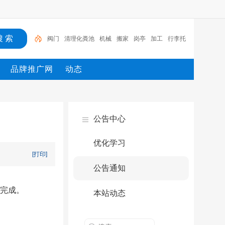
阀门
清理化粪池
机械
搬家
岗亭
加工
行李托
运
制药
明星
供求信息
品牌推广网
动态
公告中心
优化学习
[打印]
公告通知
快完成。
本站动态