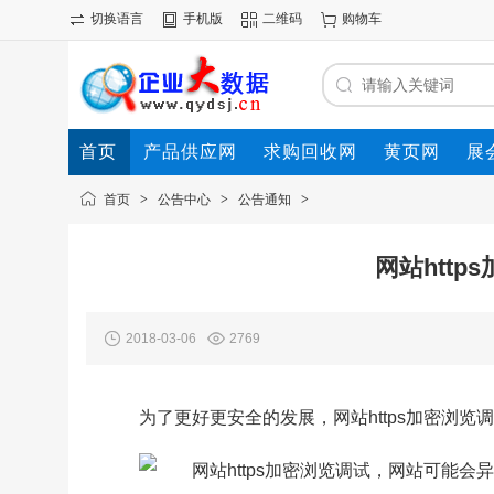
切换语言
手机版
二维码
购物车
首页
产品供应网
求购回收网
黄页网
展
首页
>
公告中心
>
公告通知
>
网站htt
2018-03-06
2769
为了更好更安全的发展，网站https加密浏