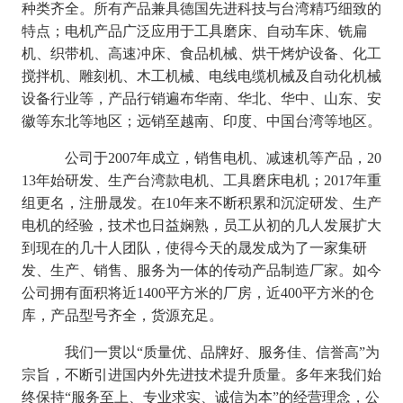
种类齐全。所有产品兼具德国先进科技与台湾精巧细致的
特点
；电机产品
广泛应用于
工具
磨床、
自动车床、铣扁
机、
织带机、高速冲床、食品机械、
烘干烤炉设备、化工
搅拌机、雕刻机、
木工机械、电线电缆机械及自动化机械
设备行业等，产品行销遍布
华南、华北、华中、山东、安
徽等东北等地区；远销至越南、印度、中国台湾等地区。
公司于
2007年成立，销售电机、减速机等产品，20
13年始研发、生产台湾款电机、工具磨床电机；2017年重
组更名，注册晟发。在10年来不断积累和沉淀研发、生产
电机的经验，技术也日益娴熟，员工从初的几人发展扩大
到现在的几十人团队，使得今天的晟发成为了一家集研
发、生产、销售、服务为一体的传动产品制造厂家。如今
公司拥有面积将近1400平方米的厂房，近400平方米的仓
库，产品型号齐全，货源充足。
我们一贯以
“质量优、品牌好、服务佳、信誉高”为
宗旨，不断引进国内外先进技术提升质量。多年来我们始
终保持“服务至上、专业求实、诚信为本”的经营理念，公