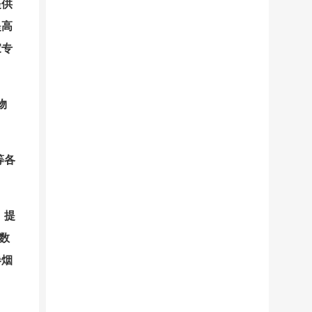
提供
提高
家专
。
物
等各
，提
数
卷烟