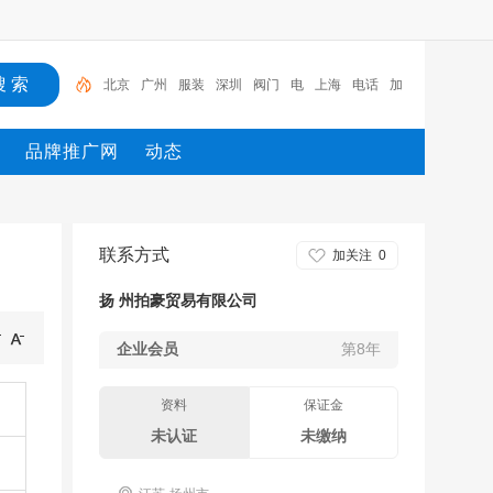
北京
广州
服装
深圳
阀门
电
上海
电话
加
工
公司
品牌推广网
动态
联系方式
加关注
0
扬 州拍豪贸易有限公司
企业会员
第8年
资料
保证金
未认证
未缴纳