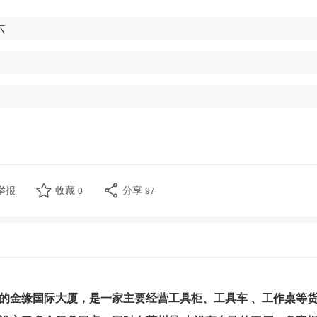
六
举报
收藏
分享
0
97
的金缘国际大厦，是一家主要经营工具柜、工具车 、工作桌等