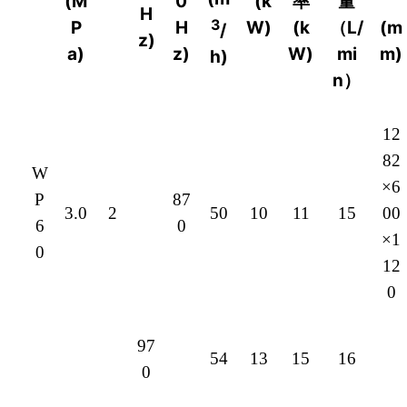
(M
0
(k
率
量
H
3
P
H
W)
(k
（L/
(m
/
z)
a)
z)
W)
mi
m)
h)
n）
12
82
W
×6
P
87
3.0
2
50
10
11
15
00
6
0
×1
0
12
0
97
54
13
15
16
0