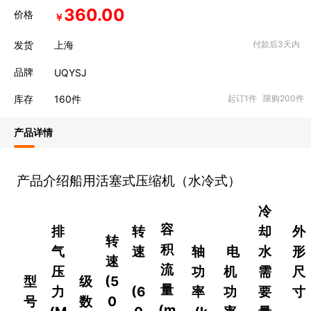
360.00
价格
￥
发货
上海
付款后3天内
品牌
UQYSJ
库存
160
件
起订1件 限购200件
产品详情
产品介绍船用活塞式压缩机（水冷式）
冷
容
排
转
却
外
转
积
气
速
轴
电
水
形
速
流
压
功
机
需
尺
型
级
(5
量
力
(6
率
功
要
寸
号
数
0
(m