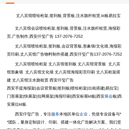
丈八宾馆喷绘桁架,签到板,背景板,注水旗杆租赁,kt板易拉宝
丈八宾馆会议喷绘桁架,签到板,背景板,注水旗杆租赁,海报彩
页,广告制作,西安仟玺广告 137-2076-7252
丈八宾馆喷绘桁架,签到板,会议背景板,形象墙/文化墙,海报彩
页印刷,丈八宾馆广告物料制作搭建,西安仟玺广告137-2076-7252
丈八宾馆喷绘桁架 丈八宾馆签到板 丈八宾馆背景板 丈八宾
馆形象墙 丈八宾馆文化墙 丈八宾馆海报彩页印刷 丈八宾桁架搭
建 丈八宾馆注水旗租赁 西安仟玺广告
西安手提海报架|会议背景板|签到板|喷绘桁架|出租搭建|易拉宝|
展会
门形展架|快展架|拉网展架|海报印刷|西安标展kt板|西安
板|西
安展位kt板.
服务
企业
西安仟玺广告，专注
本地区单位
，凭借专业设备与*
*团队，量身定制设计、印刷、搭建一体化广告解决方案。我们坚