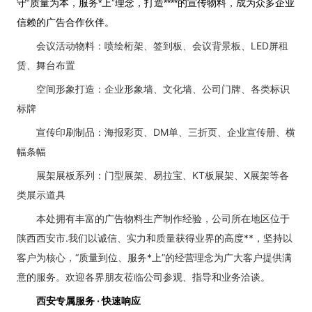
守“质量为本，服务*上”理念，打造****的宣传物料，成为众多企业
信赖的广告合作伙伴。
会议活动物料：喷绘桁架、签到板、会议背景板、LED屏租
赁、舞台布置
空间形象打造：企业形象墙、文化墙、公司门牌、各类标识
标牌
宣传印刷制品：海报彩页、DM单、三折页、企业宣传册、横
幅条幅
展架展板系列：门型展架、易拉宝、KT板展架、X展架等各
类展示道具
本处拥有丰富的广告物料生产制作经验，公司所在地区位于
陕西西安市.我们以诚信、实力和质量获得业界的高度**，坚持以
客户为核心，“质量到位、服务*上”的经营理念为广大客户提供满
意的服务。欢迎各界朋友莅临公司参观、指导和业务洽谈。
西安专属服务 · 快速响应