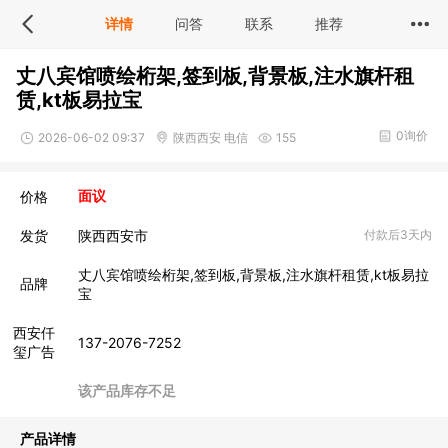
详情
问答
联系
推荐
丈八宾馆喷绘桁架,签到板,背景板,注水旗杆租
赁,kt板易拉宝
0询价
2026-06-02 09:37
陕西西安 电信
155
价格
面议
发货
陕西西安市
付款后3天内
丈八宾馆喷绘桁架,签到板,背景板,注水旗杆租赁,kt板易拉
品牌
宝
西安仟
137-2076-7252
玺广告
该产品库存不足
产品详情