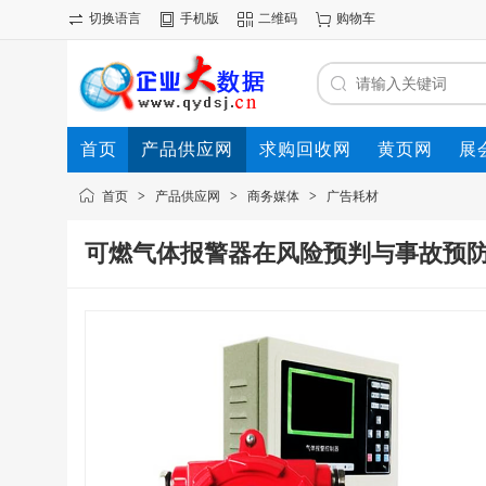
切换语言
手机版
二维码
购物车
首页
产品供应网
求购回收网
黄页网
展
首页
>
产品供应网
>
商务媒体
>
广告耗材
可燃气体报警器在风险预判与事故预