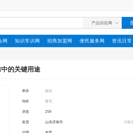
会网
知识常识网
招商加盟网
便民服务网
资讯日常
防中的关键用途
单价
面议
询价
暂无
浏览
259
发货
山东济南市
付款
品牌
米昂