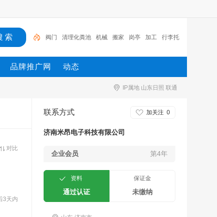
阀门
清理化粪池
机械
搬家
岗亭
加工
行李托
运
制药
明星
供求信息
品牌推广网
动态
IP属地 山东日照 联通
联系方式
加关注
0
济南米昂电子科技有限公司
对比
企业会员
第4年
资料
保证金
通过认证
未缴纳
后3天内