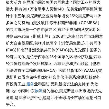
极大活力;突尼斯与周边邻国共同构成了国防工业的巨大
潜力,拥有90+万名军事人员和140+亿美元的军事预算;预
计未来五年,突尼斯航空业将每年增长25%;突尼斯与非洲
多国之间有自由交换项目;东部和南部非洲（COMESA）
的共同市场是一个自由贸易区,有21个成员国从突尼斯延
伸到Eswatini（斯威士兰）;2008年,东南非共同市场同意
扩大自由贸易区,包括其他两个非洲贸易集团,东非共同体
(EAC)和南部非洲发展共同体(SADC)的成员;西非国家的
经济共同体,是位于西非的15个国家的区域经济联盟;西非
经共体包括两个次区域集团;西非经济和货币联盟（也称
为法语首字母缩略词UEMOA）和西非货币区(WAMZ);突
尼斯和欧盟也保持着优势的合作伙伴关系;突尼斯鼓励外
商投资工业,
服务
业和国防,受到新投资法的支持;作为欧
洲-地中海和中东
物流
链的核心,突尼斯是非洲市场的优先
通道,是世界经济中心,也是几个全球增长市场的理想出口
平台。