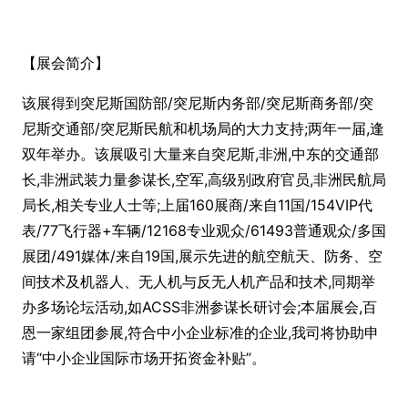
【展会简介】
该展得到突尼斯国防部/突尼斯内务部/突尼斯商务部/突
尼斯交通部/突尼斯民航和机场局的大力支持;两年一届,逢
双年举办。该展吸引大量来自突尼斯,非洲,中东的交通部
长,非洲武装力量参谋长,空军,高级别政府官员,非洲民航局
局长,相关专业人士等;上届160展商/来自11国/154VIP代
表/77飞行器+车辆/12168专业观众/61493普通观众/多国
展团/491媒体/来自19国,展示先进的航空航天、防务、空
间技术及机器人、无人机与反无人机产品和技术,同期举
办多场论坛活动,如ACSS非洲参谋长研讨会;本届展会,百
恩一家组团参展,符合中小企业标准的企业,我司将协助申
请“中小企业国际市场开拓资金补贴”。