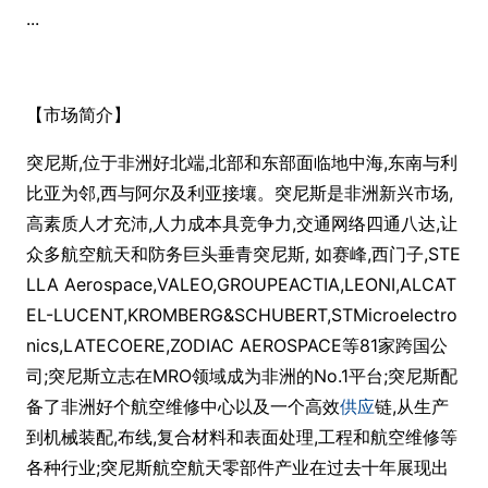
...
【市场简介】
突尼斯,位于非洲好北端,北部和东部面临地中海,东南与利
比亚为邻,西与阿尔及利亚接壤。突尼斯是非洲新兴市场,
高素质人才充沛,人力成本具竞争力,交通网络四通八达,让
众多航空航天和防务巨头垂青突尼斯, 如赛峰,西门子,STE
LLA Aerospace,VALEO,GROUPEACTIA,LEONI,ALCAT
EL-LUCENT,KROMBERG&SCHUBERT,STMicroelectro
nics,LATECOERE,ZODIAC AEROSPACE等81家跨国公
司;突尼斯立志在MRO领域成为非洲的No.1平台;突尼斯配
备了非洲好个航空维修中心以及一个高效
供应
链,从生产
到机械装配,布线,复合材料和表面处理,工程和航空维修等
各种行业;突尼斯航空航天零部件产业在过去十年展现出