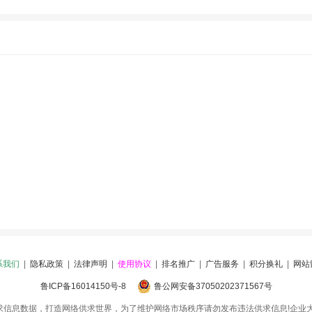
系我们
|
隐私政策
|
法律声明
|
使用协议
|
排名推广
|
广告服务
|
积分换礼
|
网站
鲁ICP备16014150号-8
鲁公网安备37050202371567号
求信息数据，打造网络供求世界，为了维护网络市场秩序请勿发布违法供求信息!企业大