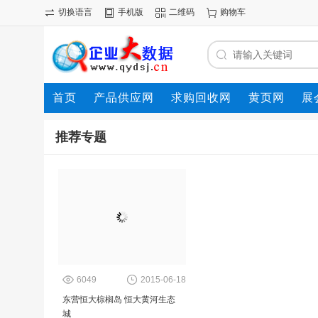
切换语言
手机版
二维码
购物车
首页
产品供应网
求购回收网
黄页网
展
推荐专题
6049
2015-06-18
东营恒大棕榈岛 恒大黄河生态
城