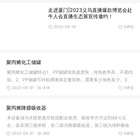
走进厦门|2023义乌直播爆款博览会赴
牛人会直播生态展宣传邀约！
2023-09-19
0评论
聚丙烯化工储罐
聚丙烯化工储罐特点1、PP储罐加热速度快，传热效率高，不易结
垢。2、PP储罐可对粘稠液体定量加热，需要多少加热多少。3、
粘稠液
2023-05-31
474
0评论
聚丙烯降膜吸收器
本设备须与水喷射真空机组配合使用。吸收率方可达到98％左
右，若采用三级串联，前二级为降膜吸收器，第三级为填料吸收
塔，则可达
2023-05-31
462
0评论