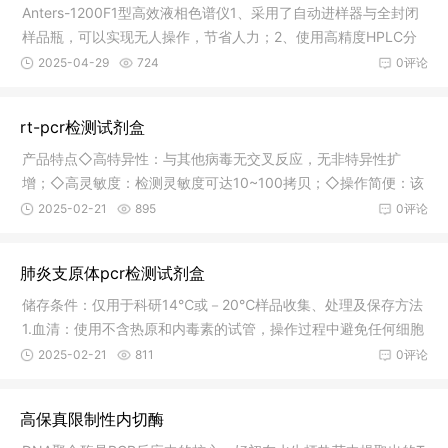
Anters-1200F1型高效液相色谱仪1、采用了自动进样器与全封闭
样品瓶，可以实现无人操作，节省人力；2、使用高精度HPLC分
析色谱泵
2025-04-29
724
0评论
rt-pcr检测试剂盒
产品特点◇高特异性：与其他病毒无交叉反应，无非特异性扩
增；◇高灵敏度：检测灵敏度可达10~100拷贝；◇操作简便：该
系列所有试
2025-02-21
895
0评论
肺炎支原体pcr检测试剂盒
储存条件：仅用于科研14℃或－20℃样品收集、处理及保存方法
1.血清：使用不含热原和内毒素的试管，操作过程中避免任何细胞
刺激，
2025-02-21
811
0评论
高保真限制性内切酶