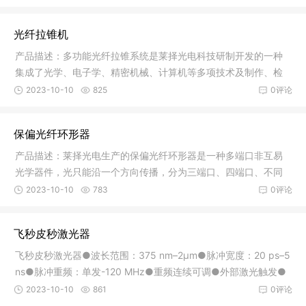
光纤拉锥机
产品描述：多功能光纤拉锥系统是莱择光电科技研制开发的一种
集成了光学、电子学、精密机械、计算机等多项技术及制作、检
测、控制
2023-10-10
825
0评论
保偏光纤环形器
产品描述：莱择光电生产的保偏光纤环形器是一种多端口非互易
光学器件，光只能沿一个方向传播，分为三端口、四端口、不同
功率、不
2023-10-10
783
0评论
飞秒皮秒激光器
飞秒皮秒激光器●波长范围：375 nm–2μm●脉冲宽度：20 ps–5
ns●脉冲重频：单发-120 MHz●重频连续可调●外部激光触发●
高脉
2023-10-10
861
0评论