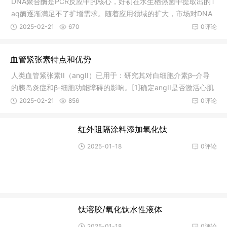
DNA聚合酶是PCR反应中的核心，好初在水生栖热菌中提取出的T
aq酶逐渐满足不了扩增需求。随着应用领域的扩大，市场对DNA
聚合酶的保
2025-02-21
670
0评论
血管紧张素特点和优势
人类血管紧张素II（angII）已用于：研究其对白细胞介素β–介导
的胰岛炎症和β-细胞功能障碍的影响。[1]确定angII是否激活心肌
中
2025-02-21
856
0评论
红外阻隔涂料添加氧化钛
2025-01-18
0评论
钛溶胶/氧化钛水性液体
2025-01-18
0评论