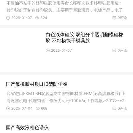
不冒油不粘手的移印硅胶使用寿命长移印次数多移印硅胶用途：
移印胶好于制造移印胶头。主要用于塑胶玩具，电镀产品，电子
玩具，商
2026-01-07
324
0评论
白色液体硅胶 双组分半透明翻模硅橡
胶 不粘模快干模具胶
2026-01-07
0评论
国产氟橡胶材质LHB型防尘圈
台省进口FKM LBH双唇型防尘密封圈材质:FKM(耐高温氟橡胶) 上
海泛塞机电 代理销售工作压力:小于100bAr,工作温度:-20℃--+2
00℃产
2025-07-04
668
0评论
国产高效液相色谱仪