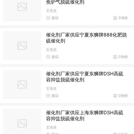
焦炉气脱硫催化剂
王先生
面议
0询价
催化剂厂家供应宁夏东狮牌888化肥脱
硫催化剂
王先生
面议
0询价
催化剂厂家供应宁夏东狮牌DSH高硫
容抑盐脱硫催化剂
王先生
面议
0询价
催化剂厂家供应上海东狮牌DSH高硫
容抑盐脱硫催化剂
王先生