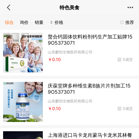
特色美食
综合
询价
销量
价格
推荐
螯合钙固体饮料粉剂钙生产加工贴牌15
9O5373071
山东麒恒生物医药有限公司
￥0.10
0成交
庆葆堂牌多种维生素B族片片剂加工15
9O5373071
山东麒恒生物医药有限公司
￥0.10
0成交
上海港进口马卡龙肖蒙马卡龙米其林餐