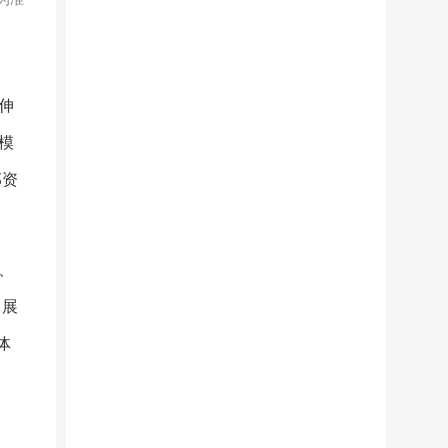
伸
模
部资
、
，展
体