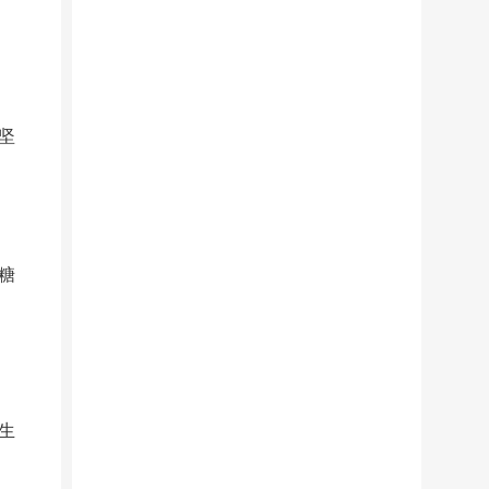
坚
糖
生