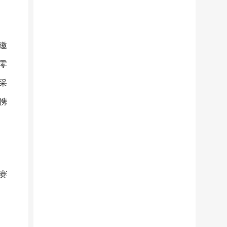
邀
零
采
携
赛