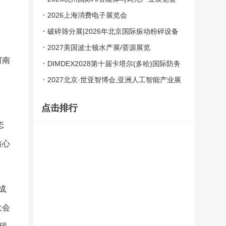
2026上海消费电子展览会
破碎筛分展|2026年北京国际振动粉碎设备
展会
2027美国波士顿水产展/荟源展览
河南
DIMDEX2028第十届卡塔尔(多哈)国际防务
暨海防展
2027北京·世亚智博会,亚洲人工智能产业展
览会（6月亦庄展）
点击排行
态
核心
成
大会