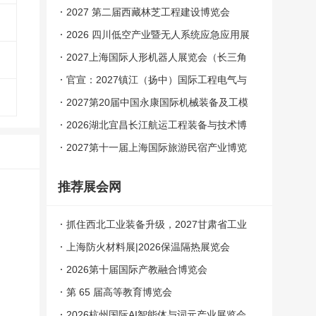
2027 第二届西藏林芝工程建设博览会
2026 四川低空产业暨无人系统应急应用展
览会
2027上海国际人形机器人展览会（长三角
机器人展）
官宣：2027镇江（扬中）国际工程电气与
新型储能产业博览会
2027第20届中国永康国际机械装备及工模
具展览会
2026湖北宜昌长江航运工程装备与技术博
览会、工程机械、建材机械、矿山机械、工
2027第十一届上海国际旅游民宿产业博览
程车辆及设备展览会
会
推荐展会网
抓住西北工业装备升级，2027甘肃省工业
装备与智能制造展览会
上海防火材料展|2026保温隔热展览会
2026第十届国际产教融合博览会
第 65 届高等教育博览会
2026杭州国际AI智能体与词元产业展览会