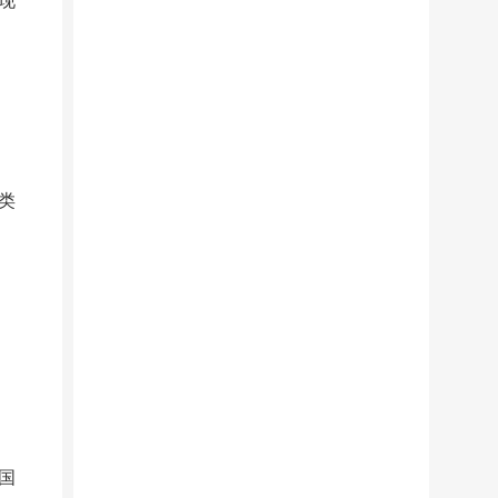
现
类
国