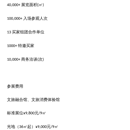
展览面积
㎡
40,000+
(
)
入场参观人次
100,000+
买家组团合作单位
13
特邀买家
1000+
商务洽谈
次
10,000+
(
)
参展费用
文旅融合馆、文旅消费体验馆
标准展位
元
㎡
¥9,800
/9
光地（
㎡起）
元
㎡
36
¥9,000
/9