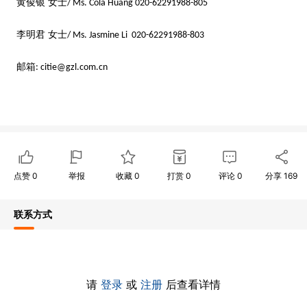
黄俊银
女士
/ Ms. Cola Huang 020-62291988-805
李明君
女士
/ Ms. Jasmine Li 020-62291988-803
邮箱
: citie@gzl.com.cn
点赞
0
举报
收藏
0
打赏
0
评论
0
分享
169
联系方式
请
登录
或
注册
后查看详情