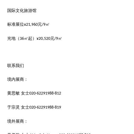
国际文化旅游馆
标准展位
元
㎡
¥21,960
/9
光地（
㎡起）
元
㎡
36
¥20,520
/9
联系我们
境内展商：
黄思敏
女士
020-62291988-812
于宗灵
女士
020-62291988-819
境外展商：