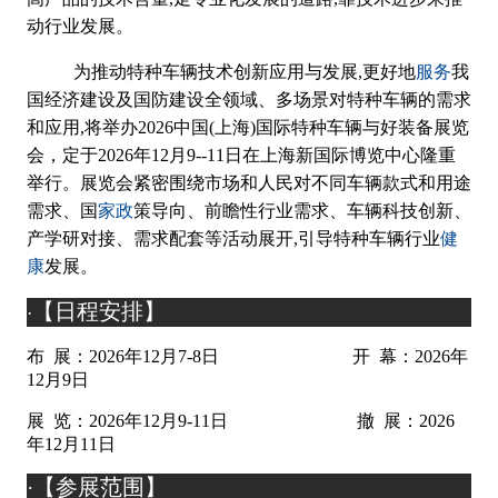
动行业发展。
服务
为推动特种车辆技术创新应用与发展
,更好地
我
国经济建设及国防建设全领域、多场景对特种车辆的需求
和应用,将举办2026中国(
上
海
)国际特种车辆与好装备展览
会
，
定于
2026年
12
月
9--11
日在
上
海新国际博览
中心隆重
举行。展览会紧密围绕市场和人民对不同车辆款式和用途
家政
需求、国
策导向、前瞻性行业需求、车辆科技创新、
健
产学研对接、需求配套等活动展开
,引导特种车辆行业
康
发展。
【
日程安排
】
·
布
展：
202
6
年
12
月
7
-
8
日
开
幕：
202
6
年
12
月
9
日
展
览：
202
6
年
12
月
9
-
11
日
撤
展：
202
6
年
12
月
11
日
【
参展范围
】
·