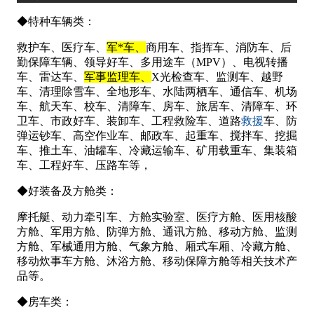
◆特种车辆类：
救护车、医疗车、
军*车、
商用车、指挥车、消防车、后
勤保障车辆、领导好车、多用途车（
MPV
）、电视转播
车、雷达车、
军事监理车、
X
光检查车、监测车、越野
车、清理除雪车、全地形车、水陆两栖车、通信车、机场
车、航天车、校车、清障车、房车、旅居车、清障车、环
救援
卫车、市政好车、装卸车、工程救险车、道路
车、防
弹运钞车、高空作业车、邮政车、起重车、搅拌车、挖掘
车、推土车、油罐车、冷藏运输车、矿用载重车、集装箱
车、工程好车、压路车等，
◆好装备及方舱类：
摩托艇、动力牵引车、方舱实验室、医疗方舱、医用核酸
方舱、军用方舱、防弹方舱、通讯方舱、移动方舱、监测
方舱、军械通用方舱、气象方舱、厢式车厢、冷藏方舱、
移动炊事车方舱、沐浴方舱、移动保障方舱等相关技术产
品等。
◆房车类：