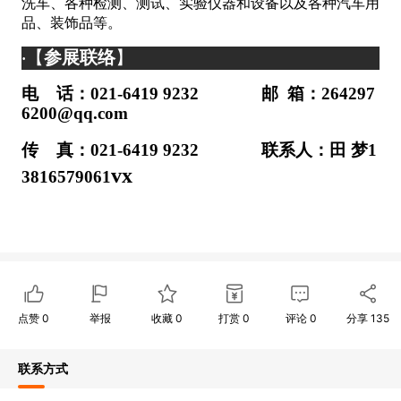
洗车、各种检测、测试、实验仪器和设备以及各种汽车用
·
品、装饰品等。
【
参展联络
】
·
电
话：
0
21-
6419
9232 邮 箱：
264297
6200
@qq
.com
传
真：
0
21-
6419 9232
联系人
：
田
梦
1
vx
3816579061
点赞
0
举报
收藏
0
打赏
0
评论
0
分享
135
联系方式