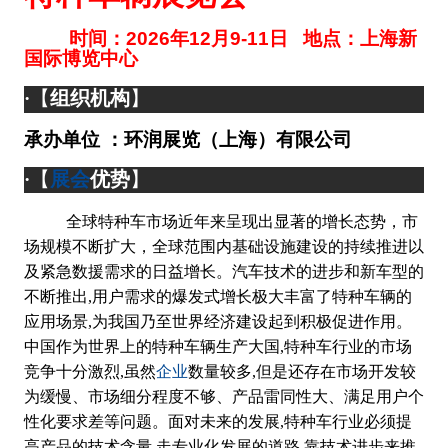
时间：
202
6
年
12
月
9
-
11
日
地点：上海新
国际博览中心
【
组织机构
】
·
承办单位
：环润展览（上海）有限公司
展会
【
优势
】
·
全球特种车市场近年来呈现出显著的增长态势，市
场规模不断扩大，全球范围内基础设施建设的持续推进以
及紧急数援需求的日益增长。汽车技术的进步和新车型的
不断推出
,用户需求的爆发式增长极大丰富了特种车辆的
应用场景,为我国乃至世界经济建设起到积极促进作用。
中国作为世界上的特种车辆生产大国,特种车行业的市场
企业
竞争十分激烈,虽然
数量较多,但是还存在市场开发较
为缓慢、市场细分程度不够、产品雷同性大、满足用户个
性化要求差等问题。面对未来的发展,特种车行业必须提
高产品的技术含量,走专业化发展的道路,靠技术进步来推