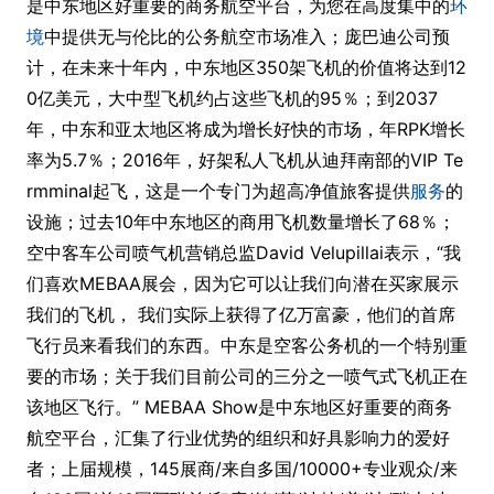
是中东地区好重要的商务航空平台，为您在高度集中的
环
境
中提供无与伦比的公务航空市场准入；庞巴迪公司预
计，在未来十年内，中东地区350架飞机的价值将达到12
0亿美元，大中型飞机约占这些飞机的95％；到2037
年，中东和亚太地区将成为增长好快的市场，年RPK增长
率为5.7％；2016年，好架私人飞机从迪拜南部的VIP Te
rmminal起飞，这是一个专门为超高净值旅客提供
服务
的
设施；过去10年中东地区的商用飞机数量增长了68％；
空中客车公司喷气机营销总监David Velupillai表示，“我
们喜欢MEBAA展会，因为它可以让我们向潜在买家展示
我们的飞机， 我们实际上获得了亿万富豪，他们的首席
飞行员来看我们的东西。中东是空客公务机的一个特别重
要的市场；关于我们目前公司的三分之一喷气式飞机正在
该地区飞行。” MEBAA Show是中东地区好重要的商务
航空平台，汇集了行业优势的组织和好具影响力的爱好
者；上届规模，145展商/来自多国/10000+专业观众/来