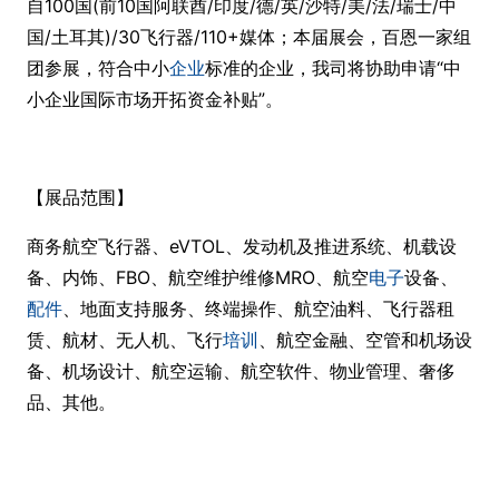
自100国(前10国阿联酋/印度/德/英/沙特/美/法/瑞士/中
国/土耳其)/30飞行器/110+媒体；本届展会，百恩一家组
团参展，符合中小
企业
标准的企业，我司将协助申请“中
小企业国际市场开拓资金补贴”。
【展品范围】
商务航空飞行器、eVTOL、发动机及推进系统、机载设
备、内饰、FBO、航空维护维修MRO、航空
电子
设备、
配件
、地面支持服务、终端操作、航空油料、飞行器租
赁、航材、无人机、飞行
培训
、航空金融、空管和机场设
备、机场设计、航空运输、航空软件、物业管理、奢侈
品、其他。