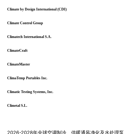
Climate by Design Internatio
nal (CDI)
Climate Co
ntrol Group
Climatech Internatio
nal S.A.
ClimateCraft
ClimateMaster
ClimaTemp Portables Inc.
Climatic Testing Systems, Inc.
Clim
etal S.L.
2026-2028年全球空调制冷、供暖通风净化及水处理泵