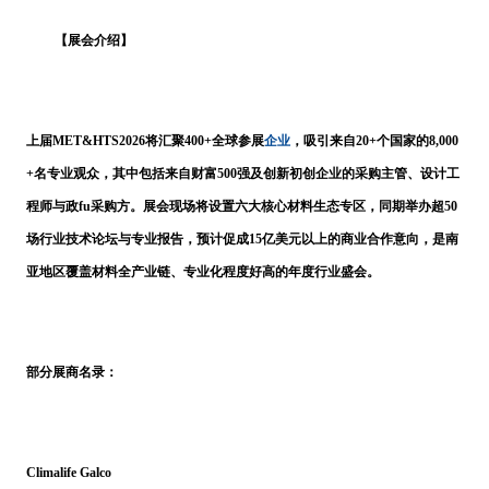
【展会介绍】
企业
上届
MET&HTS2026将汇聚400+全球参展
，吸引来自20+个国家的8,000
+名专业观众，其中包括来自财富500强及创新初创企业的采购主管、设计工
程师与
政
fu
采购方。展会现场将设置六大核心材料生态专区，同期举办超
50
场行业技术论坛与专业报告，预计促成15亿美元以上的商业合作意向，是南
亚地区覆盖材料全产业链、专业化程度
好
高的年度行业盛会。
部分展商名录：
Climalife Galco