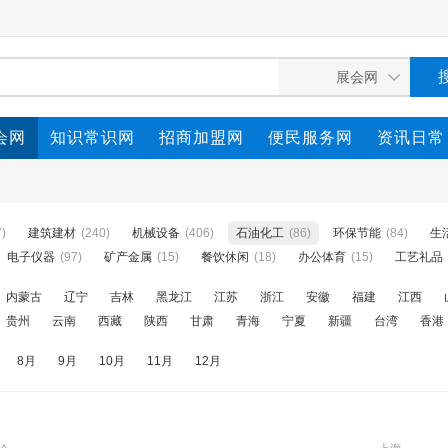
会网
知识常识网
招商加盟网
便民服务网
资讯日常
7)
建筑建材
(240)
机械设备
(406)
石油化工
(86)
环保节能
(84)
生
电子仪器
(97)
矿产金属
(15)
餐饮休闲
(18)
办公体育
(15)
工艺礼品
内蒙古
辽宁
吉林
黑龙江
江苏
浙江
安徽
福建
江西
贵州
云南
西藏
陕西
甘肃
青海
宁夏
新疆
台湾
香港
8月
9月
10月
11月
12月