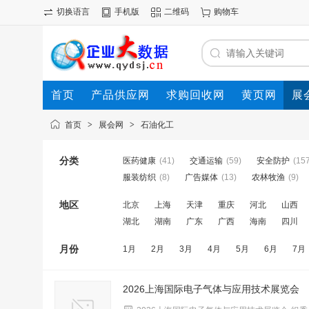
切换语言
手机版
二维码
购物车
首页
产品供应网
求购回收网
黄页网
展
首页
>
展会网
>
石油化工
分类
医药健康
(41)
交通运输
(59)
安全防护
(15
服装纺织
(8)
广告媒体
(13)
农林牧渔
(9)
地区
北京
上海
天津
重庆
河北
山西
湖北
湖南
广东
广西
海南
四川
月份
1月
2月
3月
4月
5月
6月
7月
2026上海国际电子气体与应用技术展览会