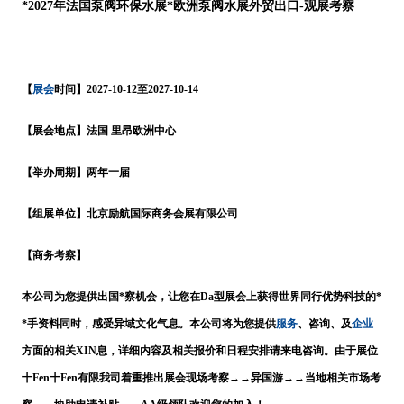
*
2027
年
法国泵阀环保水展
*欧洲泵阀水展外贸出口-观展考察
展会
【
时间】
202
7
-
10
-
12
至
202
7
-
10
-
1
4
【展会地点】法国
里昂欧洲中心
【举办周期】两年一届
【组展单位】北京励航国际商务会展有限公司
【商务考察】
本公司为您提供出国
*察机会，让您在Da型展会上获得世界同行优势科技的*
服务
企业
*手资料同时，感受异域文化气息。本公司将为您提供
、咨询、及
方面的相关
XIN
息，详细内容及相关报价和日程安排请来电咨询。由于展位
十
Fen
十
Fen
有限我司着重推出展会现场考察
→→异国游→→当地相关市场考