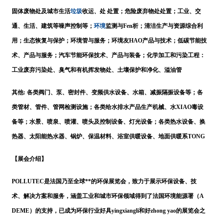
垃圾
固体废物处及城市生活
收运、处 处置；危险废弃物处处置；工业、交
环境
通、生活、建筑等噪声控制等；
监测与
Fen
析；清洁生产与资源综合利
用；生态恢复与保护；环境管与服务；环境友
HAO产品与技术；低碳节能技
术、产品与服务；汽车节能环保技术、产品与装备；化学加工和污染工程：
工业废弃污染处、臭气和有机挥发物处、土壤保护和净化、溢油管
其他
: 各类阀门、泵、密封件、变频供水设备、水箱、减振隔振设备等；各
类管材、管件、管网检测设施；各类给水排水产品生产机械、水
XIAO
毒设
备等；水景、喷泉、喷灌、喷头及控制设备、灯光设备；各类热水设备、换
热器、太阳能热水器、锅炉、保温材料、浴室供暖设备、地面供暖
系
TONG
【展会介绍】
POLLUTEC是法国乃至全球**的环保展览会，致力于展示环保设备、技
术、解决方案和服务，涵盖工业和城市环保领域得到了法国环境能源署（A
DEME）的支持，已成为环保行业好具yingxiangli和好zhong yao的展览会之