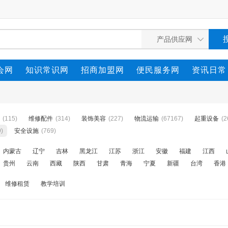
会网
知识常识网
招商加盟网
便民服务网
资讯日常
(115)
维修配件
(314)
装饰美容
(227)
物流运输
(67167)
起重设备
(2
9)
安全设施
(769)
内蒙古
辽宁
吉林
黑龙江
江苏
浙江
安徽
福建
江西
贵州
云南
西藏
陕西
甘肃
青海
宁夏
新疆
台湾
香港
维修租赁
教学培训