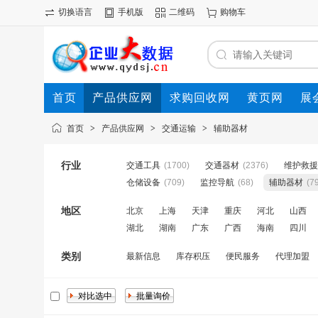
切换语言
手机版
二维码
购物车
首页
产品供应网
求购回收网
黄页网
展
首页
>
产品供应网
>
交通运输
>
辅助器材
行业
交通工具
(1700)
交通器材
(2376)
维护救援
仓储设备
(709)
监控导航
(68)
辅助器材
(7
地区
北京
上海
天津
重庆
河北
山西
湖北
湖南
广东
广西
海南
四川
类别
最新信息
库存积压
便民服务
代理加盟