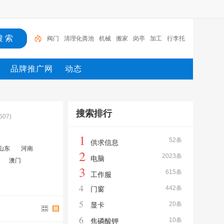
阀门
清理化粪池
机械
搬家
岗亭
加工
行李托
运
制药
明星
供求信息
品牌推广网
动态
搜索排行
607)
1
52条
供求信息
山东
河南
2
2023条
电脑
澳门
3
615条
工作服
4
442条
门窗
5
20条
显卡
6
10条
焦磷酸钾