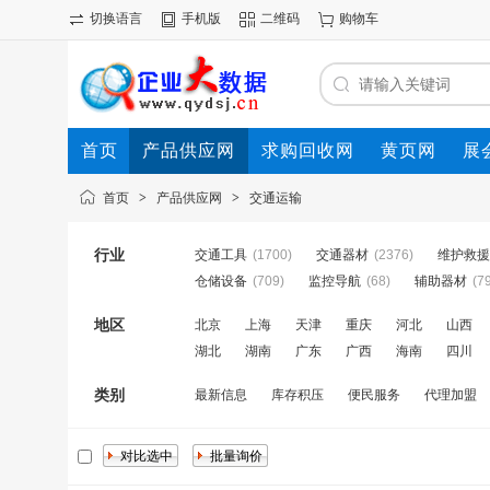
切换语言
手机版
二维码
购物车
首页
产品供应网
求购回收网
黄页网
展
首页
>
产品供应网
>
交通运输
行业
交通工具
(1700)
交通器材
(2376)
维护救援
仓储设备
(709)
监控导航
(68)
辅助器材
(7
地区
北京
上海
天津
重庆
河北
山西
湖北
湖南
广东
广西
海南
四川
类别
最新信息
库存积压
便民服务
代理加盟