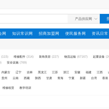
会网
知识常识网
招商加盟网
便民服务网
资讯日常
(115)
维修配件
(314)
装饰美容
(227)
物流运输
(67167)
起重设备
(2
9)
安全设施
(769)
内蒙古
辽宁
吉林
黑龙江
江苏
浙江
安徽
福建
江西
贵州
云南
西藏
陕西
甘肃
青海
宁夏
新疆
台湾
香港
维修租赁
教学培训