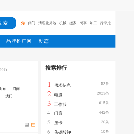
阀门
清理化粪池
机械
搬家
岗亭
加工
行李托
运
制药
明星
供求信息
品牌推广网
动态
搜索排行
607)
1
52条
供求信息
山东
河南
2
2023条
电脑
澳门
3
615条
工作服
4
442条
门窗
5
20条
显卡
6
10条
焦磷酸钾