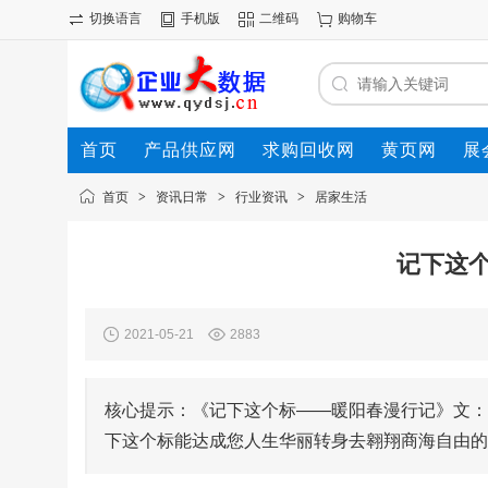
切换语言
手机版
二维码
购物车
首页
产品供应网
求购回收网
黄页网
展
首页
>
资讯日常
>
行业资讯
>
居家生活
记下这
2021-05-21
2883
核心提示：《记下这个标——暖阳春漫行记》文：
下这个标能达成您人生华丽转身去翱翔商海自由的