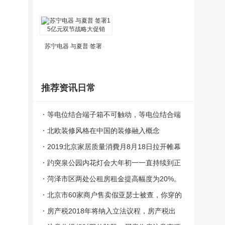
苏宁电器 与夏普 签署
推荐资讯日常
等电位结合端子箱不可触动，等电位结合端
子到底是个啥？
北欧装修风格在中国的装修融入概念
2019北京家居质量消費月8月18日拉开帷幕
趵突泉公园内花灯会大年初一一直持续到正
月二十
菏泽市区两处公租房租金提高幅度为20%。
北京市60家商户售卖假亚瑟士被查，你穿的
鞋是真的吗
房产税2018年将纳入立法议程，房产税出