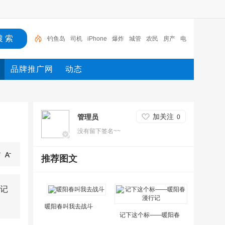
钓鱼岛
司机
iPhone
爆炸
城管
农民
房产
电
反腐
新闻
品牌推广网
动态
加关注
管理员
0
没有留下签名~~
推荐图文
记
暖阳春叫我去战斗
记下这个标——暖阳春