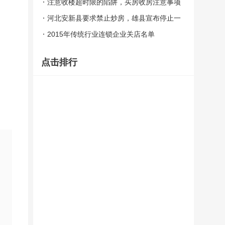
台是必然趋势
注意收楼超时限的陷阱，买房收房注意事项
总结
河北安新县要求禁止炒房，雄县宣布停止一
切售楼行为
2015年传统行业连锁企业关店名单
点击排行