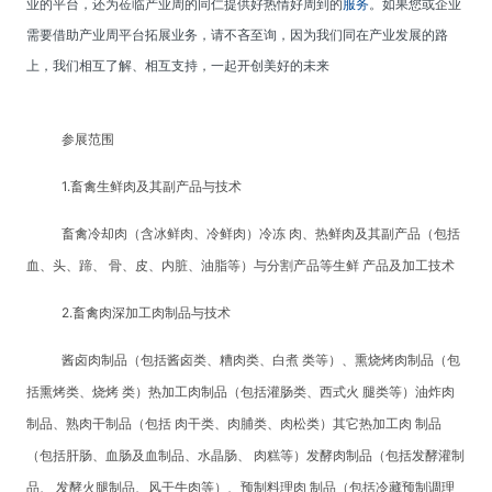
业的平台，还为莅临产业周的同仁提供好热情好周到的
服务
。如果您或企业
需要借助产业周平台拓展业务，请不吝至询，因为我们同在产业发展的路
上，我们相互了解、相互支持，一起开创美好的未来
参展范围
1.畜禽生鲜肉及其副产品与技术
畜禽冷却肉（含冰鲜肉、冷鲜肉）冷冻 肉、热鲜肉及其副产品（包括
血、头、蹄、 骨、皮、内脏、油脂等）与分割产品等生鲜 产品及加工技术
2.畜禽肉深加工肉制品与技术
酱卤肉制品（包括酱卤类、糟肉类、白煮 类等）、熏烧烤肉制品（包
括熏烤类、烧烤 类）热加工肉制品（包括灌肠类、西式火 腿类等）油炸肉
制品、熟肉干制品（包括 肉干类、肉脯类、肉松类）其它热加工肉 制品
（包括肝肠、血肠及血制品、水晶肠、 肉糕等）发酵肉制品（包括发酵灌制
品、 发酵火腿制品、风干牛肉等）、预制料理肉 制品（包括冷藏预制调理